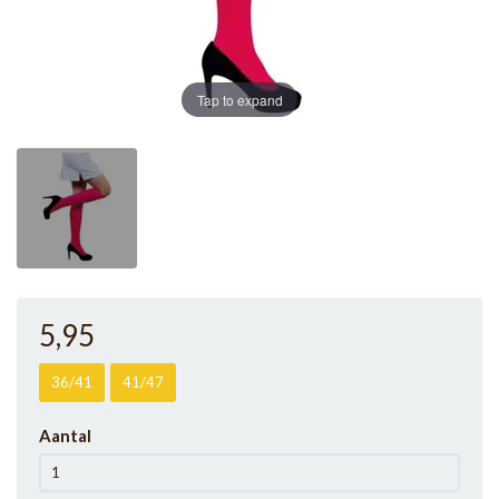
Tap to expand
5
,95
36/41
41/47
Aantal