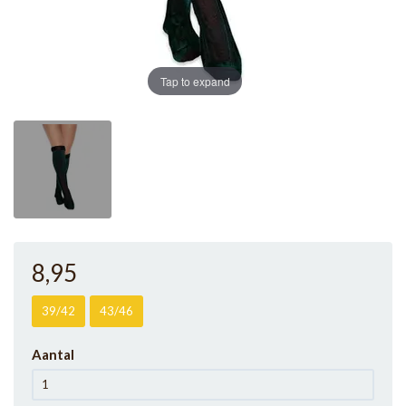
Tap to expand
8
,95
39/42
43/46
Aantal