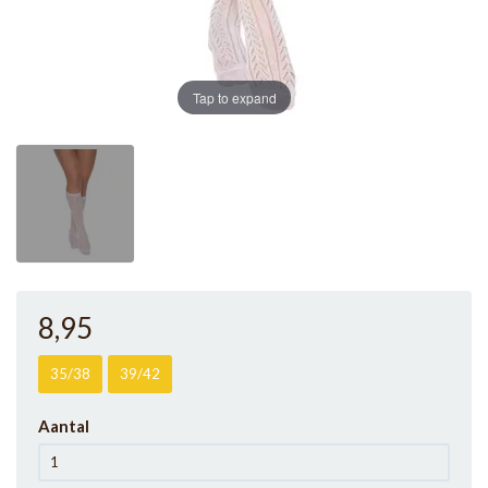
Tap to expand
8
,95
35/38
39/42
Aantal