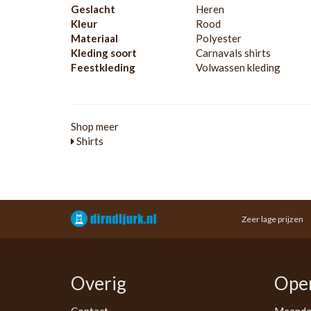
Geslacht
Heren
Kleur
Rood
Materiaal
Polyester
Kleding soort
Carnavals shirts
Feestkleding
Volwassen kleding
Shop meer
Shirts
Zeer lage prijzen
Overig
Open
Contact
Maand