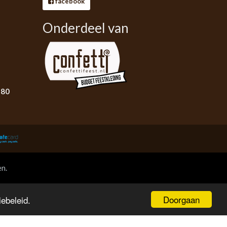
facebook
Onderdeel van
B80
en.
Doorgaan
ebeleid.