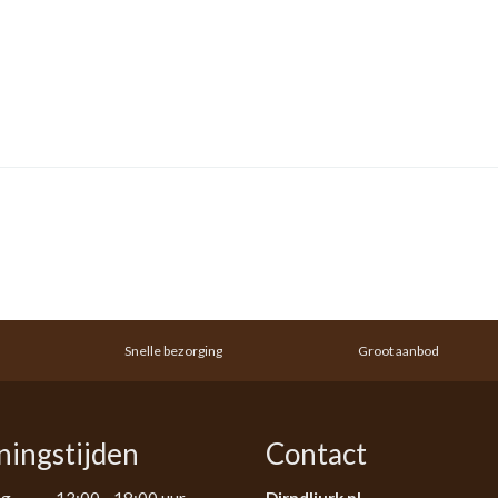
Snelle bezorging
Groot aanbod
ingstijden
Contact
ag
13:00 - 18:00 uur
Dirndljurk.nl