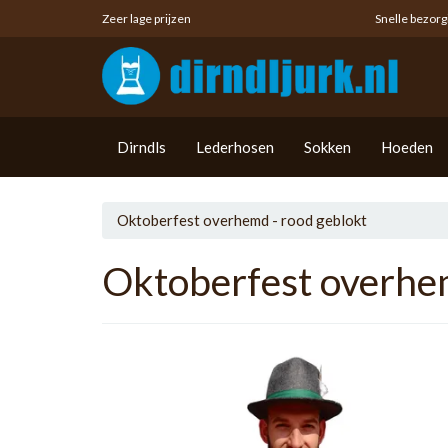
Zeer lage prijzen
Snelle bezorg
Dirndls
Lederhosen
Sokken
Hoeden
Oktoberfest overhemd - rood geblokt
Oktoberfest overhem