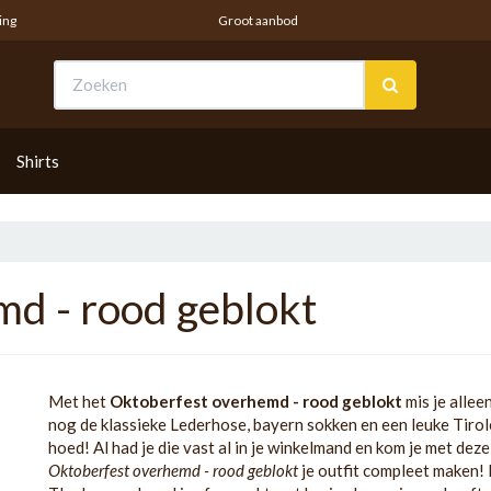
ing
Groot aanbod
W
Shirts
d - rood geblokt
Met het
Oktoberfest overhemd - rood geblokt
mis je allee
nog de klassieke Lederhose, bayern sokken en een leuke Tirol
hoed! Al had je die vast al in je winkelmand en kom je met deze
Oktoberfest overhemd - rood geblokt
je outfit compleet maken! 