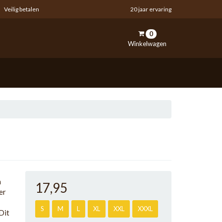
Veilig betalen
20 jaar ervaring
0
Winkelwagen
inkelwagen
Uw winkelwagen is leeg.
Vul hem met producten.
n
17
,95
er
S
M
L
XL
XXL
XXXL
Dit