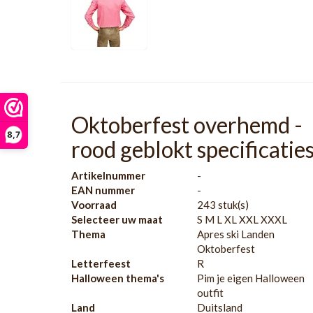
Oktoberfest overhemd -
8,7
rood geblokt specificatie
Artikelnummer
-
EAN nummer
-
Voorraad
243 stuk(s)
Selecteer uw maat
S M L XL XXL XXXL
Thema
Apres ski Landen
Oktoberfest
Letterfeest
R
Halloween thema's
Pim je eigen Halloween
outfit
Land
Duitsland