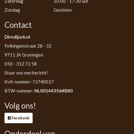
Zaterdag
10:00 - 17:30 uur
Zondag
Gesloten
Contact
Dirndljurk.nl
Folkingenstraat 28 - 32
9711 JX Groningen
050 - 312 72 58
Stuur ons een bericht!
KvK-nummer: 72740027
BTW-nummer:
NL001443564B80
Volg ons!
facebook
Onderdeel van