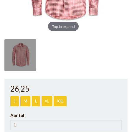
Tap to expand
26
,25
S
M
L
XL
XXL
Aantal